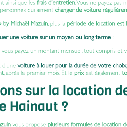
t ainsi que les
frais d’entretien
. Vous ne payez pas n
es personnes qui aiment
changer de voiture régulière
» by Michaël Mazuin
, plus la
période de location est
ouer une voiture sur un moyen ou long terme
:
: vous payez un montant mensuel, tout compris et vo
ez d’une
voiture à louer pour la durée de votre choi
nt
, après le premier mois. Et le
prix
est également
to
ons sur la location d
e Hainaut ?
azuin
vous propose
plusieurs formules de location d