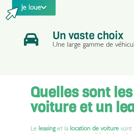
Une équipe dynamique à vot
Je loue
Un vaste choix
Une large gamme de véhicul
Quelles sont les
voiture et un le
Le
leasing
et la
location de voiture
sont