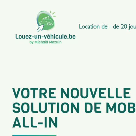
Location de - de 20 jou
Flexibilité totale
De 4h à 365 jours
VOTRE NOUVELLE
Transparence tar
Des prix « all-in »
SOLUTION DE MOB
ALL-IN
Assistance sur 