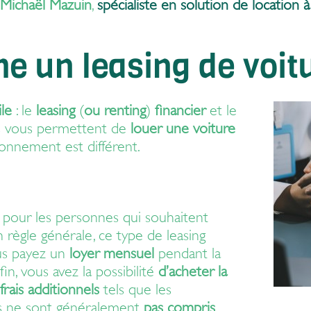
 Michaël Mazuin
,
spécialiste en
solution de location
 un leasing de voitu
le
: le
leasing
(
ou renting
)
financier
et le
s vous permettent de
louer une voiture
tionnement est différent.
e pour les personnes qui souhaitent
n règle générale, ce type de leasing
ous payez un
loyer mensuel
pendant la
in, vous avez la possibilité
d’acheter la
frais additionnels
tels que les
ons ne sont généralement
pas compris
,