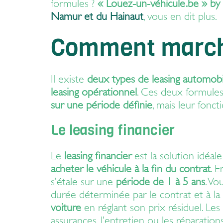
formules ?
« Louez-un-véhicule.be » by
Namur
et du
Hainaut
, vous en dit plus.
Comment marche
Il existe
deux types de leasing automobi
leasing opérationnel
. Ces deux formule
sur une période définie
, mais leur fonc
Le leasing financier
Le
leasing financier
est la solution idéal
acheter le véhicule à la fin du contrat
. E
s’étale sur une
période de 1 à 5 ans
. V
durée déterminée par le contrat et à la f
voiture
en réglant son prix résiduel. Les
assurances, l’entretien ou les réparati